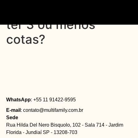
29. As casas podem
ter 3 ou menos
cotas?
WhatsApp
: +55 11 91422-9595
E-mail
: contato@multifamily.com.br
Sede
Rua Hilda Del Nero Bisquolo, 102 - Sala 714 - Jardim
Florida - Jundiaí SP - 13208-703